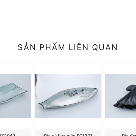
SẢN PHẨM LIÊN QUAN
 SC1049
Đĩa cá hoa mận SC1201
Đĩa đ