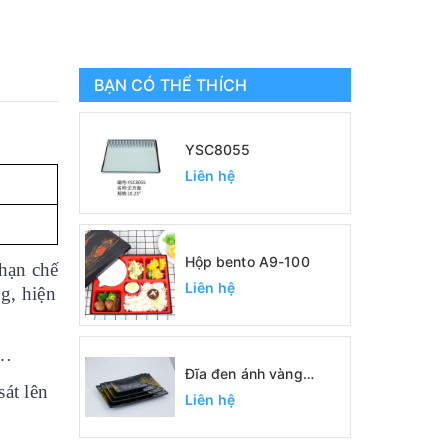
BẠN CÓ THỂ THÍCH
YSC8055
Liên hệ
Hộp bento A9-100
hạn chế
Liên hệ
ng, hiện
t…
Đĩa đen ánh vàng
át lên
SC0422, SC0389,
Liên hệ
SC0390, SC0391