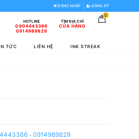
ĐĂNG NHẬP
ĐĂNG KÝ
0
HOTLINE
TÌM ĐỊA CHỈ
0904443386
CỬA HÀNG
0914989829
IN TỨC
LIÊN HỆ
INK STREAK
4443386
0914989829
-