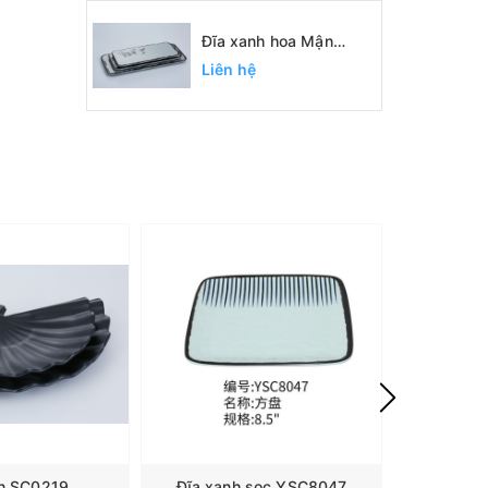
Đĩa xanh hoa Mận
SC1093, SC1094,
Liên hệ
SC1095
en SC0219
Đĩa xanh sọc YSC8047
ĐĨa