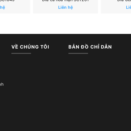
 hệ
Liên hệ
Li
VỀ CHÚNG TÔI
BẢN ĐỒ CHỈ DẪN
nh