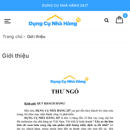
DỤNG CỤ NHÀ HÀNG 24/7
0
Trang chủ
Giới thiệu
Giới thiệu