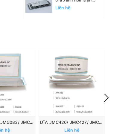
SC1093, SC1094,
Liên hệ
SC1095
ĐĨA JMC082/ JMC083/ JMC084/ JMC085/ JMC086
ĐĨA JMC426/ JMC427/ JMC428
ĐĨA JMC
ên hệ
Liên hệ