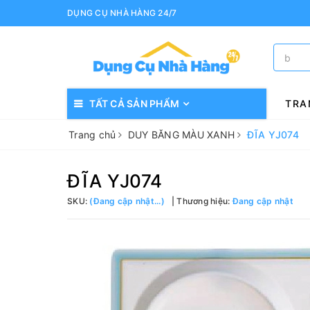
DỤNG CỤ NHÀ HÀNG 24/7
TẤT CẢ SẢN PHẨM
TRA
Trang chủ
DUY BĂNG MÀU XANH
ĐĨA YJ074
ĐĨA YJ074
SKU:
(Đang cập nhật...)
Thương hiệu:
Đang cập nhật