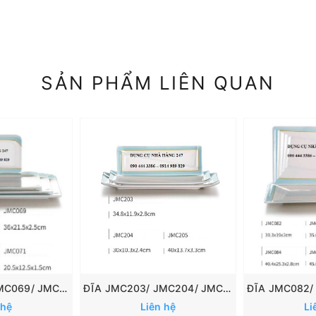
SẢN PHẨM LIÊN QUAN
ĐĨA JMC068/ JMC069/ JMC070/ JMC071
ĐĨA JMC203/ JMC204/ JMC205
 hệ
Liên hệ
Li