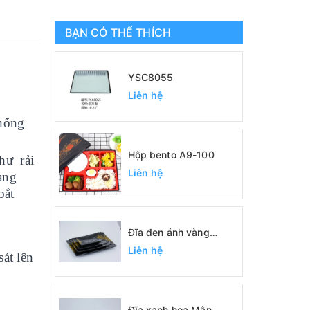
BẠN CÓ THỂ THÍCH
YSC8055
Liên hệ
hống
Hộp bento A9-100
như rải
Liên hệ
ang
bắt
Đĩa đen ánh vàng
SC0422, SC0389,
Liên hệ
át lên
SC0390, SC0391
Đĩa xanh hoa Mận