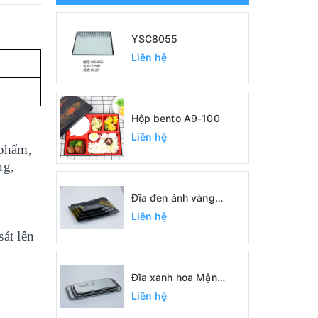
YSC8055
Liên hệ
Hộp bento A9-100
Liên hệ
 phẩm,
ng,
Đĩa đen ánh vàng
SC0422, SC0389,
Liên hệ
SC0390, SC0391
át lên
Đĩa xanh hoa Mận
SC1093, SC1094,
Liên hệ
SC1095