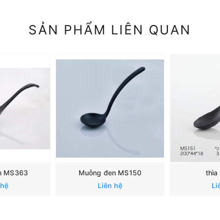
SẢN PHẨM LIÊN QUAN
en MS363
Muỗng đen MS150
thì
 hệ
Liên hệ
Li