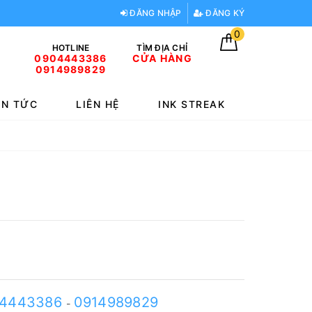
ĐĂNG NHẬP
ĐĂNG KÝ
0
HOTLINE
TÌM ĐỊA CHỈ
0904443386
CỬA HÀNG
0914989829
IN TỨC
LIÊN HỆ
INK STREAK
4443386
0914989829
-