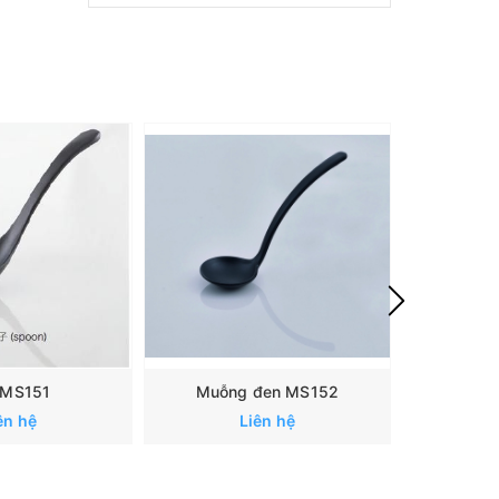
a MS151
Muỗng đen MS152
Thì
ên hệ
Liên hệ