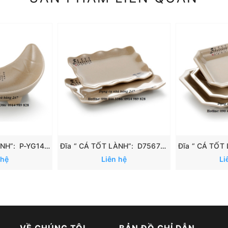
Đĩa “ CÁ TỐT LÀNH”: P-YG140070
Đĩa “ CÁ TỐT LÀNH”: D7567/ D7568
 hệ
Liên hệ
Li