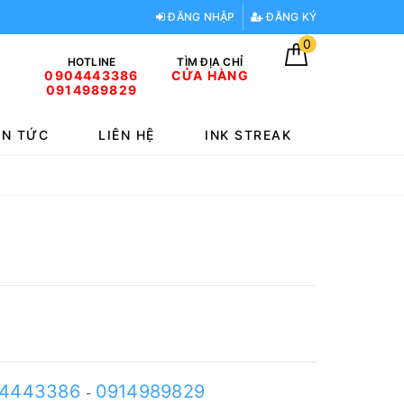
ĐĂNG NHẬP
ĐĂNG KÝ
0
HOTLINE
TÌM ĐỊA CHỈ
0904443386
CỬA HÀNG
0914989829
IN TỨC
LIÊN HỆ
INK STREAK
4443386
0914989829
-