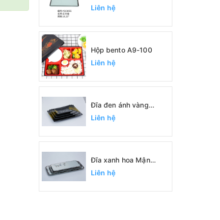
Liên hệ
Hộp bento A9-100
Liên hệ
Đĩa đen ánh vàng
SC0422, SC0389,
Liên hệ
SC0390, SC0391
Đĩa xanh hoa Mận
SC1093, SC1094,
Liên hệ
SC1095