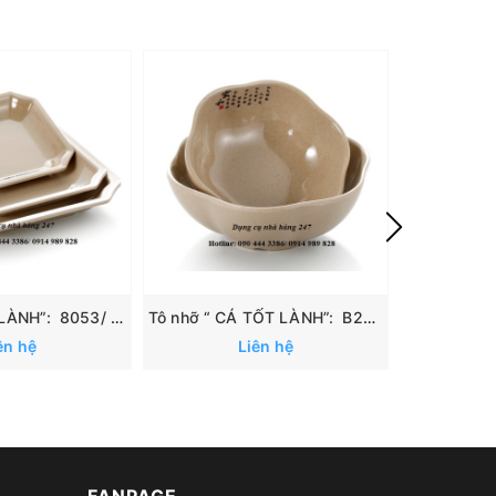
Đĩa “ CÁ TỐT LÀNH”: 8053/ 8054/ 8055
Tô nhỡ “ CÁ TỐT LÀNH”: B26806/ B26807
ên hệ
Liên hệ