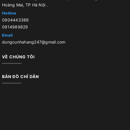
Hoàng Mai, TP Hà Nội .
Hotline
0904443386
0914989829
Email
dungcunhahang247@gmail.com
VỀ CHÚNG TÔI
BẢN ĐỒ CHỈ DẪN