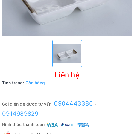
Liên hệ
Tình trạng:
Còn hàng
0904443386
Gọi điện để được tư vấn:
-
0914989829
Hình thức thanh toán