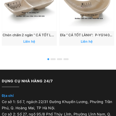
Chén chấm 2 ngăn “ CÁ TỐT LÀNH”: 167
Đĩa “ CÁ TỐT LÀNH”: P-YG140070
Liên hệ
Liên hệ
DỤNG CỤ NHÀ HÀNG 24/7
Địa chỉ
Cơ sở 1: Số 7, ngách 22/31 Đường Khuyến Lương, Phường Trần
Phú, Q. Hoàng Mai, TP Hà Nội.
Cơ sở 2: Số 27, ngõ 95/8 Phố Thúy Lĩnh, Phường Lĩnh Nam, Q.