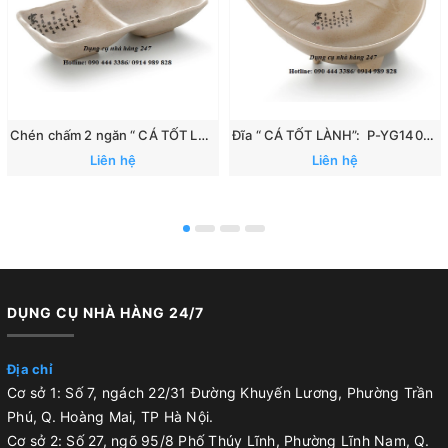
Chén chấm 2 ngăn “ CÁ TỐT LÀNH”: 167
Đĩa “ CÁ TỐT LÀNH”: P-YG140070
Liên hệ
Liên hệ
DỤNG CỤ NHÀ HÀNG 24/7
Địa chỉ
Cơ sở 1: Số 7, ngách 22/31 Đường Khuyến Lương, Phường Trần
Phú, Q. Hoàng Mai, TP Hà Nội.
Cơ sở 2: Số 27, ngõ 95/8 Phố Thúy Lĩnh, Phường Lĩnh Nam, Q.