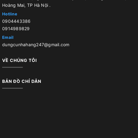
Hoàng Mai, TP Hà Nội .
Hotline
0904443386
0914989829
Email
dungcunhahang247@gmail.com
VỀ CHÚNG TÔI
BẢN ĐỒ CHỈ DẪN