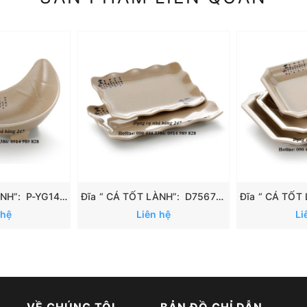
Đĩa “ CÁ TỐT LÀNH”: P-YG140070
Đĩa “ CÁ TỐT LÀNH”: D7567/ D7568
 hệ
Liên hệ
Li