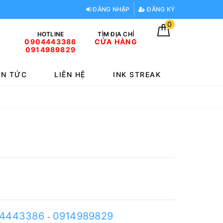
ĐĂNG NHẬP
ĐĂNG KÝ
0
HOTLINE
TÌM ĐỊA CHỈ
0904443386
CỬA HÀNG
0914989829
IN TỨC
LIÊN HỆ
INK STREAK
4443386
0914989829
-