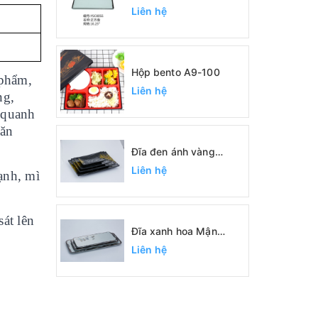
Liên hệ
Hộp bento A9-100
 phẩm,
Liên hệ
ng,
g quanh
 ăn
Đĩa đen ánh vàng
SC0422, SC0389,
Liên hệ
̣nh, mì
SC0390, SC0391
át lên
Đĩa xanh hoa Mận
SC1093, SC1094,
Liên hệ
SC1095