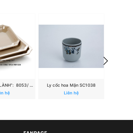
Đĩa “ CÁ TỐT LÀNH”: 8053/ 8054/ 8055
Ly cốc hoa Mận SC1038
Đĩa xanh
ên hệ
Liên hệ