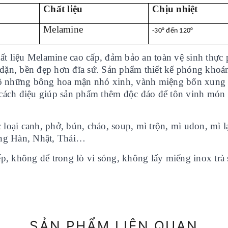
Chất liệu
Chịu nhiệt
Melamine
-30° đến 120°
ất liệu Melamine cao cấp, đảm bảo an toàn vệ sinh thực
y dặn, bền đẹp hơn đĩa sứ. Sản phẩm thiết kế phóng khoá
̉m tô những bông hoa mận nhỏ xinh, vành miệng bốn xun
cách điệu giúp sản phẩm thêm độc đáo để tôn vinh món
oại canh, phở, bún, cháo, soup, mì trộn, mì udon, mì la
ng Hàn, Nhật, Thái…
́p, không để trong lò vi sóng, không lấy miếng inox trà s
SẢN PHẨM LIÊN QUAN