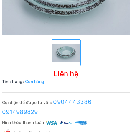
Liên hệ
Tình trạng:
Còn hàng
0904443386
Gọi điện để được tư vấn:
-
0914989829
Hình thức thanh toán