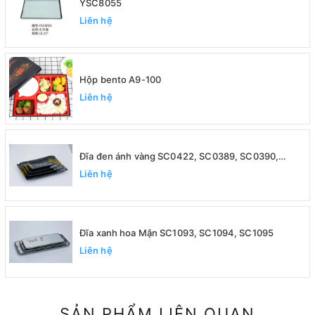
YSC8055
Liên hệ
Hộp bento A9-100
Liên hệ
Đĩa đen ánh vàng SC0422, SC0389, SC0390,
SC0391
Liên hệ
Đĩa xanh hoa Mận SC1093, SC1094, SC1095
Liên hệ
SẢN PHẨM LIÊN QUAN