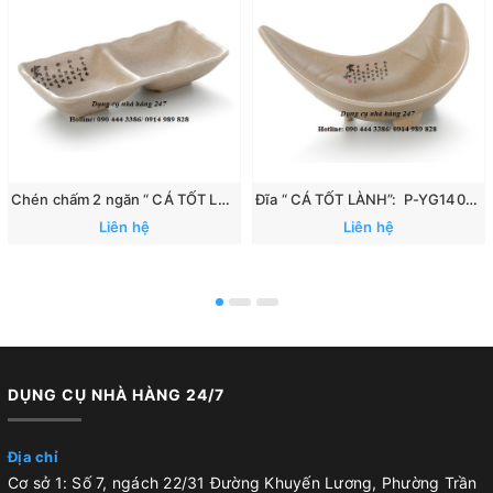
Chén chấm 2 ngăn “ CÁ TỐT LÀNH”: 167
Đĩa “ CÁ TỐT LÀNH”: P-YG140070
Liên hệ
Liên hệ
DỤNG CỤ NHÀ HÀNG 24/7
Địa chỉ
Cơ sở 1: Số 7, ngách 22/31 Đường Khuyến Lương, Phường Trần