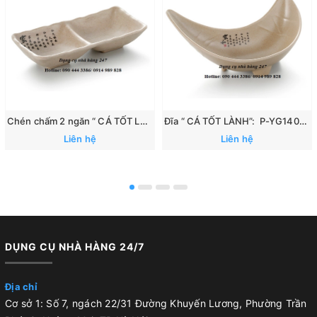
Chén chấm 2 ngăn “ CÁ TỐT LÀNH”: 167
Đĩa “ CÁ TỐT LÀNH”: P-YG140070
Liên hệ
Liên hệ
DỤNG CỤ NHÀ HÀNG 24/7
Địa chỉ
Cơ sở 1: Số 7, ngách 22/31 Đường Khuyến Lương, Phường Trần