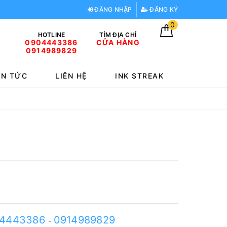
ĐĂNG NHẬP
ĐĂNG KÝ
0
HOTLINE
TÌM ĐỊA CHỈ
0904443386
CỬA HÀNG
0914989829
IN TỨC
LIÊN HỆ
INK STREAK
4443386
0914989829
-