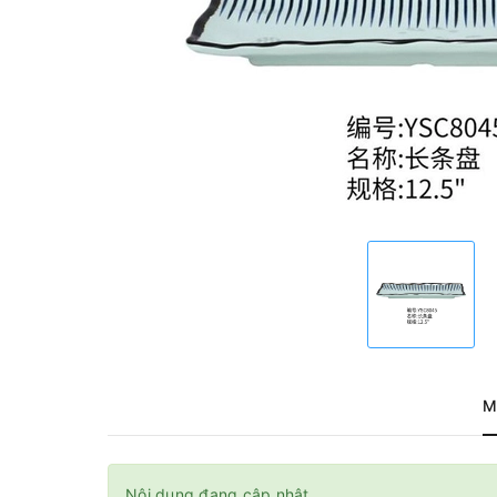
M
Nội dung đang cập nhật.