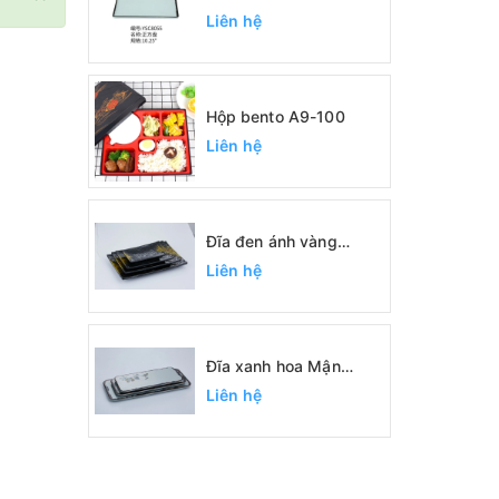
Liên hệ
Hộp bento A9-100
Liên hệ
Đĩa đen ánh vàng
SC0422, SC0389,
Liên hệ
SC0390, SC0391
Đĩa xanh hoa Mận
SC1093, SC1094,
Liên hệ
SC1095