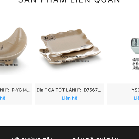
Đĩa “ CÁ TỐT LÀNH”: P-YG140070
Đĩa “ CÁ TỐT LÀNH”: D7567/ D7568
YS
 hệ
Liên hệ
Li