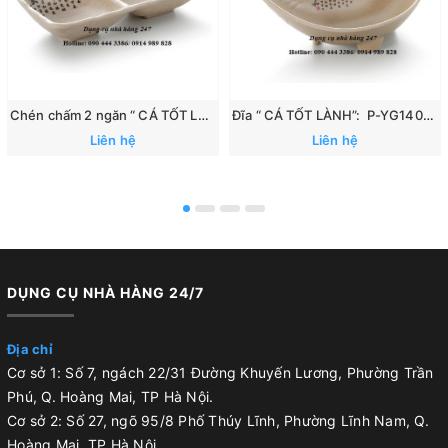
Chén chấm 2 ngăn “ CÁ TỐT LÀNH”: 167
Đĩa “ CÁ TỐT LÀNH”: P-YG140070
Liên hệ
Liên hệ
DỤNG CỤ NHÀ HÀNG 24/7
Địa chỉ
Cơ sở 1: Số 7, ngách 22/31 Đường Khuyến Lương, Phường Trần
Phú, Q. Hoàng Mai, TP Hà Nội.
Cơ sở 2: Số 27, ngõ 95/8 Phố Thúy Lĩnh, Phường Lĩnh Nam, Q.
Hoàng Mai, TP Hà Nội .