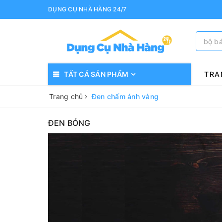
DỤNG CỤ NHÀ HÀNG 24/7
TẤT CẢ SẢN PHẨM
TRA
Trang chủ
Đen chấm ánh vàng
ĐEN BÓNG