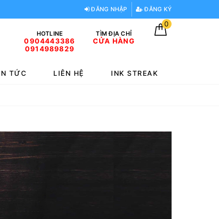
ĐĂNG NHẬP
ĐĂNG KÝ
0
HOTLINE
TÌM ĐỊA CHỈ
0904443386
CỬA HÀNG
0914989829
IN TỨC
LIÊN HỆ
INK STREAK