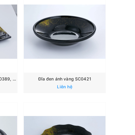
Đĩa đen ánh vàng SC0422, SC0389, SC0390, SC0391
Đĩa đen ánh vàng SC0421
Liên hệ