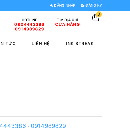
ĐĂNG NHẬP
ĐĂNG KÝ
0
HOTLINE
TÌM ĐỊA CHỈ
0904443386
CỬA HÀNG
0914989829
IN TỨC
LIÊN HỆ
INK STREAK
4443386
0914989829
-