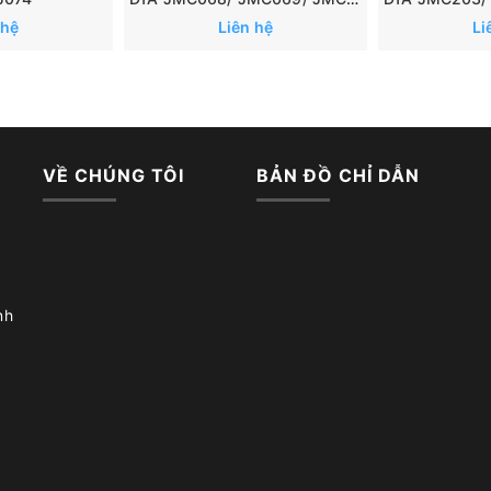
 hệ
Liên hệ
Li
VỀ CHÚNG TÔI
BẢN ĐỒ CHỈ DẪN
nh