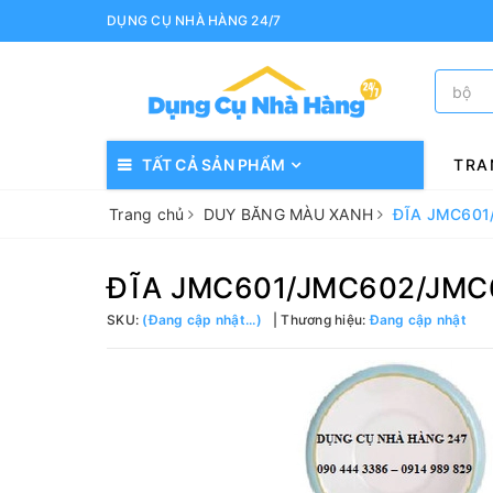
DỤNG CỤ NHÀ HÀNG 24/7
TẤT CẢ SẢN PHẨM
TRA
Trang chủ
DUY BĂNG MÀU XANH
ĐĨA JMC601
ĐĨA JMC601/JMC602/JMC
SKU:
(Đang cập nhật...)
Thương hiệu:
Đang cập nhật