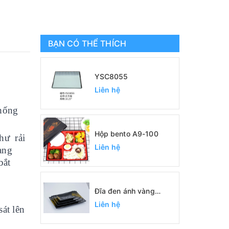
BẠN CÓ THỂ THÍCH
YSC8055
Liên hệ
hống
Hộp bento A9-100
như rải
Liên hệ
ang
bắt
Đĩa đen ánh vàng
SC0422, SC0389,
Liên hệ
át lên
SC0390, SC0391