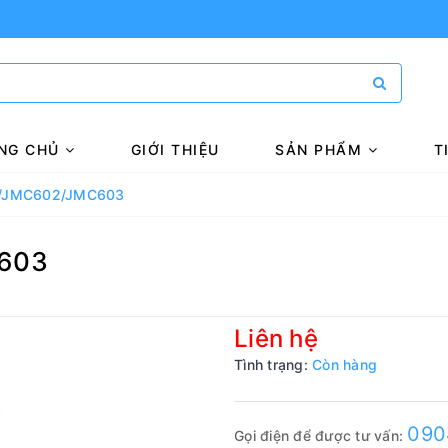
NG CHỦ
GIỚI THIỆU
SẢN PHẨM
T
/JMC602/JMC603
603
Liên hệ
Tình trạng:
Còn hàng
090
Gọi điện để được tư vấn: