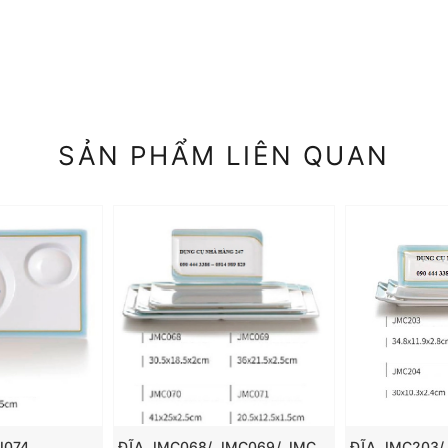
SẢN PHẨM LIÊN QUAN
J074
ĐĨA JMC068/ JMC069/ JMC070/ JMC071