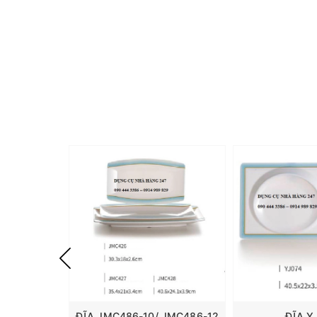
ĐĨA JMC486-10/ JMC486-12
ĐĨA Y