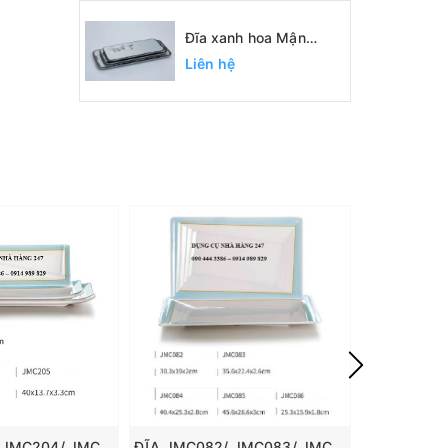
Đĩa xanh hoa Mận
SC1093, SC1094,
Liên hệ
SC1095
ĐĨA JMC203/ JMC204/ JMC205
ĐĨA JMC082/ JMC083/ JMC084/ JMC085/ JMC086