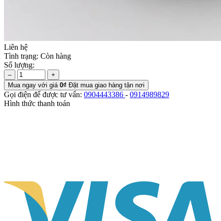
Liên hệ
Tình trạng:
Còn hàng
Số lượng:
–
+
Mua ngay với giá
0₫
Đặt mua giao hàng tận nơi
Gọi điện để được tư vấn:
0904443386
-
0914989829
Hình thức thanh toán