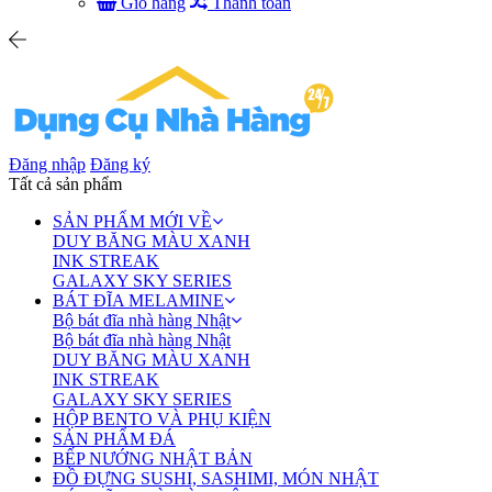
Giỏ hàng
Thanh toán
Đăng nhập
Đăng ký
Tất cả sản phẩm
SẢN PHẨM MỚI VỀ
DUY BĂNG MÀU XANH
INK STREAK
GALAXY SKY SERIES
BÁT ĐĨA MELAMINE
Bộ bát đĩa nhà hàng Nhật
Bộ bát đĩa nhà hàng Nhật
DUY BĂNG MÀU XANH
INK STREAK
GALAXY SKY SERIES
HỘP BENTO VÀ PHỤ KIỆN
SẢN PHẨM ĐÁ
BẾP NƯỚNG NHẬT BẢN
ĐỒ ĐỰNG SUSHI, SASHIMI, MÓN NHẬT