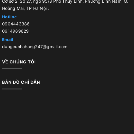
Cơ sở 2: Số 27, ngõ 95/8 Phố Thúy Lĩnh, Phường Lĩnh Nam, Q.
Hoàng Mai, TP Hà Nội .
Hotline
0904443386
0914989829
Email
dungcunhahang247@gmail.com
VỀ CHÚNG TÔI
BẢN ĐỒ CHỈ DẪN