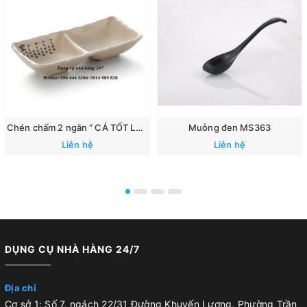
Chén chấm 2 ngăn “ CÁ TỐT LÀNH”: 167
Muỗng đen MS363
Liên hệ
Liên hệ
DỤNG CỤ NHÀ HÀNG 24/7
Địa chỉ
Cơ sở 1: Số 7, ngách 22/31 Đường Khuyến Lương, Phường Trần