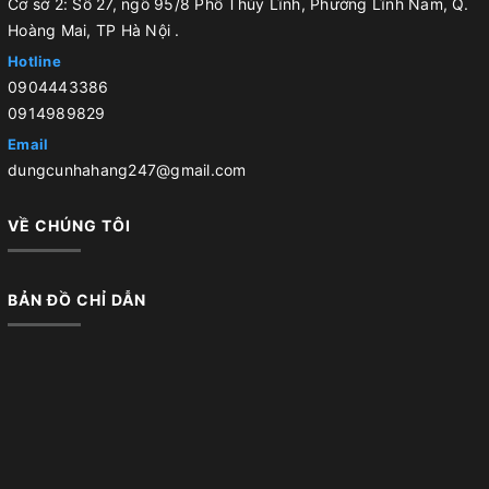
Cơ sở 2: Số 27, ngõ 95/8 Phố Thúy Lĩnh, Phường Lĩnh Nam, Q.
Hoàng Mai, TP Hà Nội .
Hotline
0904443386
0914989829
Email
dungcunhahang247@gmail.com
VỀ CHÚNG TÔI
BẢN ĐỒ CHỈ DẪN