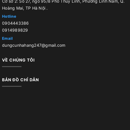
Cơ sở 2: Số 27, ngõ 95/8 Phố Thúy Lĩnh, Phường Lĩnh Nam, Q.
Hoàng Mai, TP Hà Nội .
Hotline
0904443386
0914989829
Email
dungcunhahang247@gmail.com
VỀ CHÚNG TÔI
BẢN ĐỒ CHỈ DẪN