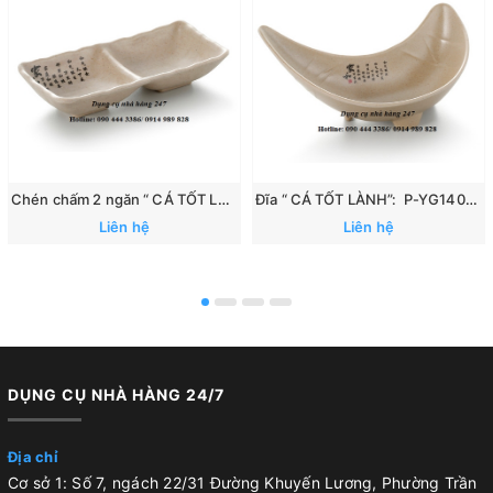
Chén chấm 2 ngăn “ CÁ TỐT LÀNH”: 167
Đĩa “ CÁ TỐT LÀNH”: P-YG140070
Liên hệ
Liên hệ
DỤNG CỤ NHÀ HÀNG 24/7
Địa chỉ
Cơ sở 1: Số 7, ngách 22/31 Đường Khuyến Lương, Phường Trần